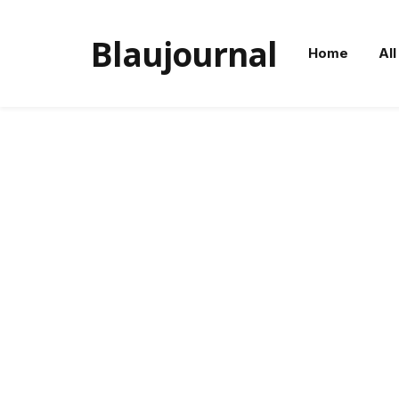
Blaujournal
Home
All