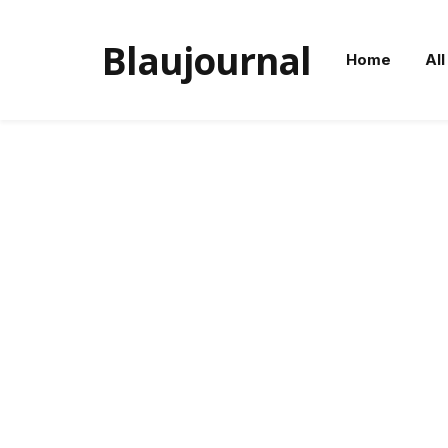
Blaujournal
Home
All