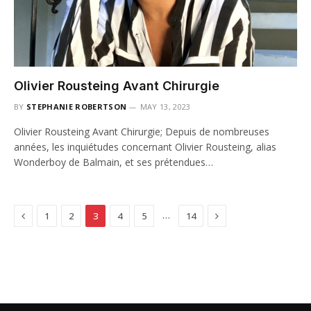
Olivier Rousteing Avant Chirurgie
BY
STEPHANIE ROBERTSON
MAY 13, 2023
Olivier Rousteing Avant Chirurgie; Depuis de nombreuses
années, les inquiétudes concernant Olivier Rousteing, alias
Wonderboy de Balmain, et ses prétendues…
Previous
Next
…
1
2
3
4
5
14