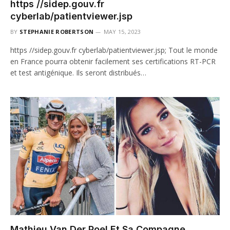
https //sidep.gouv.fr
cyberlab/patientviewer.jsp
BY
STEPHANIE ROBERTSON
MAY 15, 2023
https //sidep.gouv.fr cyberlab/patientviewer.jsp; Tout le monde
en France pourra obtenir facilement ses certifications RT-PCR
et test antigénique. Ils seront distribués…
Mathieu Van Der Poel Et Sa Compagne