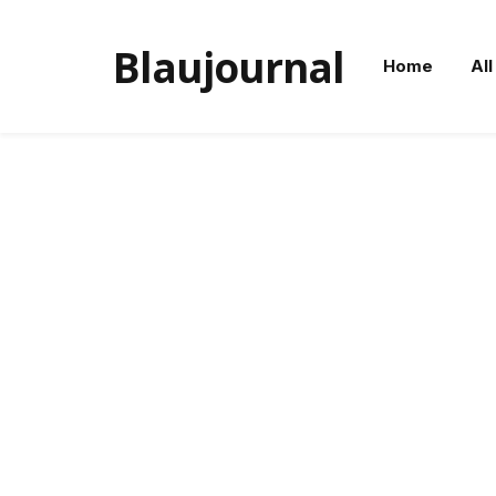
Blaujournal
Home
All