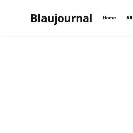
Blaujournal
Home
All