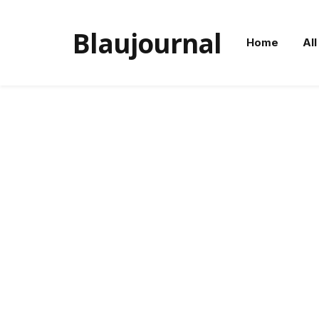
Blaujournal
Home
All