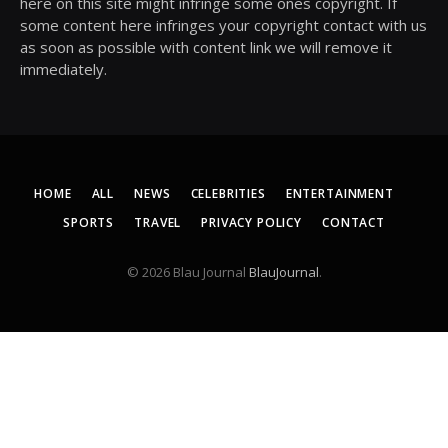
here on this site might infringe some ones copyright. If
some content here infringes your copyright contact with us
as soon as possible with content link we will remove it
immediately.
HOME
ALL
NEWS
CELEBRITIES
ENTERTAINMENT
SPORTS
TRAVEL
PRIVACY POLICY
CONTACT
© 2026 Blau Journal
BlauJournal
.