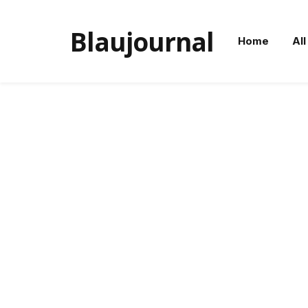
Blaujournal
Home
All