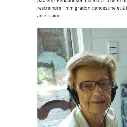
papiers). Pendant son mandat, il a défendu 
restreindre l’immigration clandestine et à f
américaine.