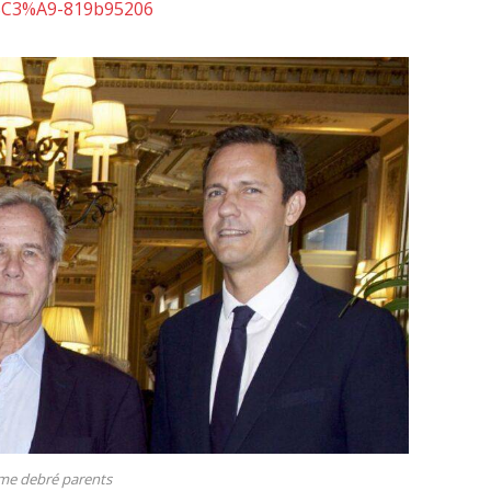
br%C3%A9-819b95206
me debré parents