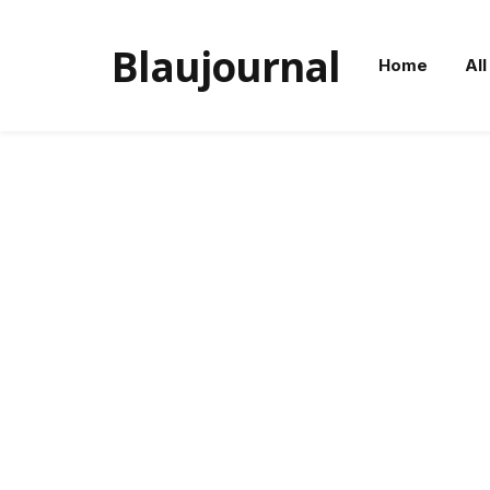
Blaujournal
Home
All