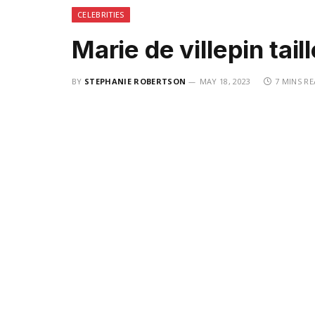
CELEBRITIES
Marie de villepin taill
BY
STEPHANIE ROBERTSON
MAY 18, 2023
7 MINS R