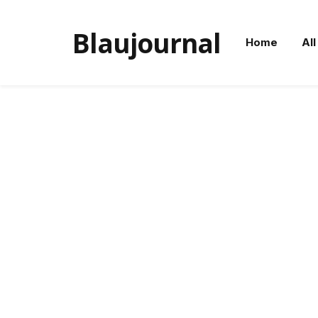
Blaujournal
Home
All