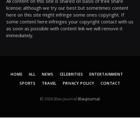
All content on this site is shared on basis of free share
license; although we try our best but sometimes content
here on this site might infringe some ones copyright. If
some content here infringes your copyright contact with us
as soon as possible with content link we will remove it
immediately.
HOME
ALL
NEWS
CELEBRITIES
ENTERTAINMENT
SPORTS
TRAVEL
PRIVACY POLICY
CONTACT
© 2026 Blau Journal
BlauJournal
.