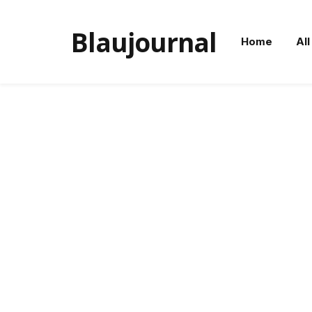
Blaujournal
Home
All