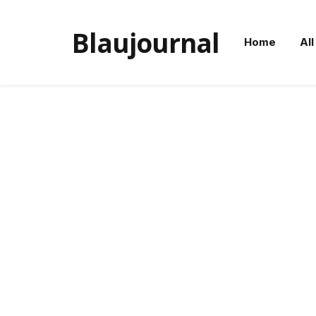
Blaujournal
Home
All