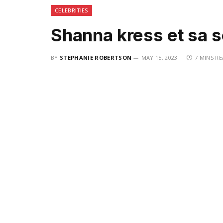
CELEBRITIES
Shanna kress et sa 
BY
STEPHANIE ROBERTSON
MAY 15, 2023
7 MINS R