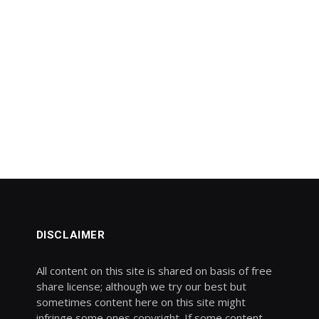
DISCLAIMER
All content on this site is shared on basis of free
share license; although we try our best but
sometimes content here on this site might
infringe some ones copyright. If some content