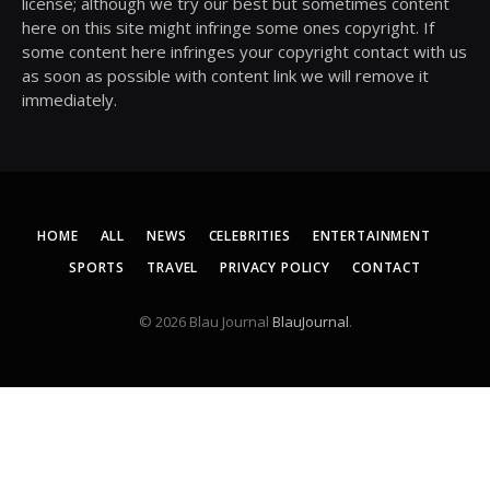
license; although we try our best but sometimes content
here on this site might infringe some ones copyright. If
some content here infringes your copyright contact with us
as soon as possible with content link we will remove it
immediately.
HOME
ALL
NEWS
CELEBRITIES
ENTERTAINMENT
SPORTS
TRAVEL
PRIVACY POLICY
CONTACT
© 2026 Blau Journal
BlauJournal
.