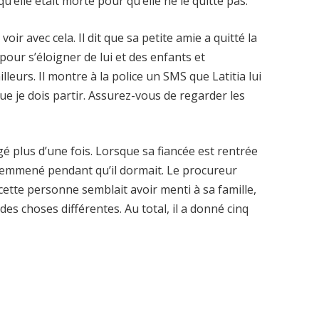
 qu’elle était morte pour qu’elle ne le quitte pas.
voir avec cela. Il dit que sa petite amie a quitté la
our s’éloigner de lui et des enfants et
leurs. Il montre à la police un SMS que Latitia lui
que je dois partir. Assurez-vous de regarder les
gé plus d’une fois. Lorsque sa fiancée est rentrée
 été emmené pendant qu’il dormait. Le procureur
cette personne semblait avoir menti à sa famille,
es choses différentes. Au total, il a donné cinq