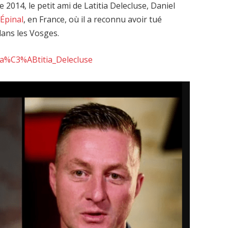
2014, le petit ami de Latitia Delecluse, Daniel
’Épinal
, en France, où il a reconnu avoir tué
ans les Vosges.
_La%C3%ABtitia_Delecluse