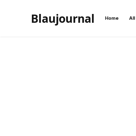
Blaujournal
Home
All