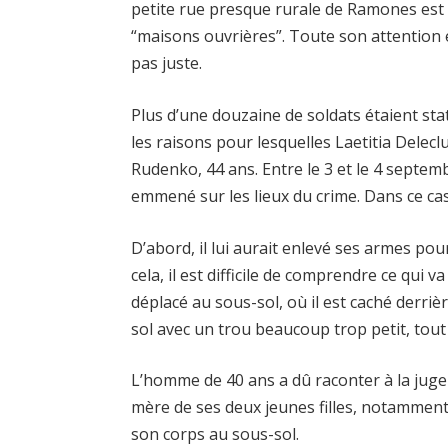
petite rue presque rurale de Ramones est b
“maisons ouvrières”. Toute son attention es
pas juste.
Plus d’une douzaine de soldats étaient stat
les raisons pour lesquelles Laetitia Delecl
Rudenko, 44 ​​ans. Entre le 3 et le 4 septe
emmené sur les lieux du crime. Dans ce cas, c
D’abord, il lui aurait enlevé ses armes pou
cela, il est difficile de comprendre ce qui 
déplacé au sous-sol, où il est caché derriè
sol avec un trou beaucoup trop petit, tout
L’homme de 40 ans a dû raconter à la juge d’
mère de ses deux jeunes filles, notamment 
son corps au sous-sol.