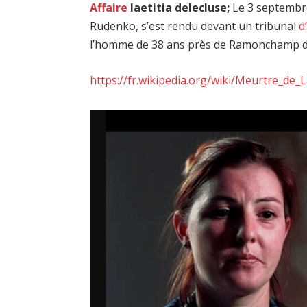
Affaire
laetitia delecluse;
Le 3 septembre 
Rudenko, s’est rendu devant un tribunal
d
l’homme de 38 ans près de Ramonchamp d
https://fr.wikipedia.org/wiki/Meurtre_de