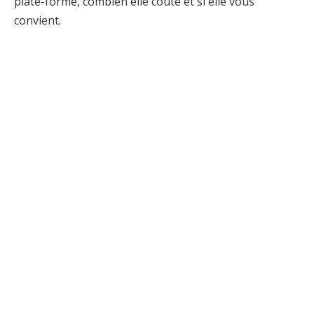
plate-forme, combien elle coûte et si elle vous
convient.