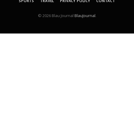
SPORTS
TRAVEL
PRIVACY POLICY
CONTACT
© 2026 Blau Journal
BlauJournal
.