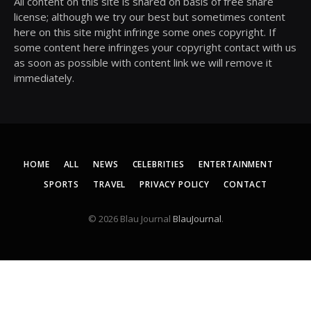
All content on this site is shared on basis of free share
license; although we try our best but sometimes content
here on this site might infringe some ones copyright. If
some content here infringes your copyright contact with us
as soon as possible with content link we will remove it
immediately.
HOME
ALL
NEWS
CELEBRITIES
ENTERTAINMENT
SPORTS
TRAVEL
PRIVACY POLICY
CONTACT
© 2026 Blau Journal
BlauJournal
.