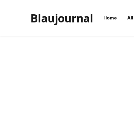
Blaujournal
Home
All