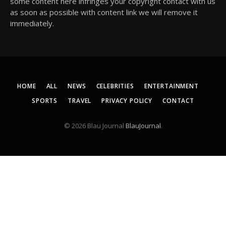
some content here infringes your copyright contact with us
as soon as possible with content link we will remove it
immediately.
HOME
ALL
NEWS
CELEBRITIES
ENTERTAINMENT
SPORTS
TRAVEL
PRIVACY POLICY
CONTACT
© 2026 Blau Journal
BlauJournal
.