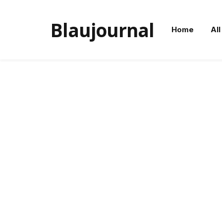
Blaujournal
Home
All