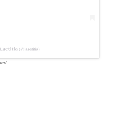
𝗲𝘁𝗶𝘁𝗶𝗮 (@laestitia)
com/