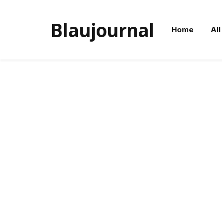
Blaujournal
Home
All