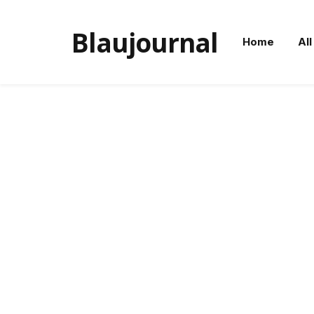
Blaujournal
Home
All