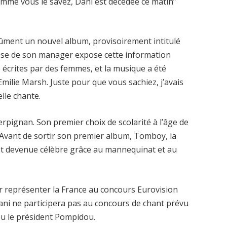
Comme vous le savez, Dani est décédée ce matin”
idûment un nouvel album, provisoirement intitulé
sse de son manager expose cette information
 écrites par des femmes, et la musique a été
milie Marsh. Juste pour que vous sachiez, j’avais
elle chante.
erpignan. Son premier choix de scolarité à l’âge de
. Avant de sortir son premier album, Tomboy, la
st devenue célèbre grâce au mannequinat et au
r représenter la France au concours Eurovision
ani ne participera pas au concours de chant prévu
feu le président Pompidou.