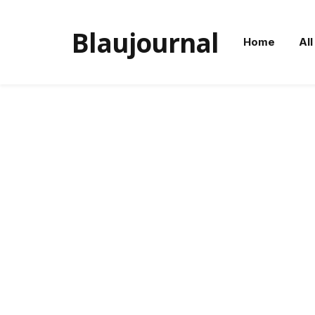
Blaujournal
Home
All