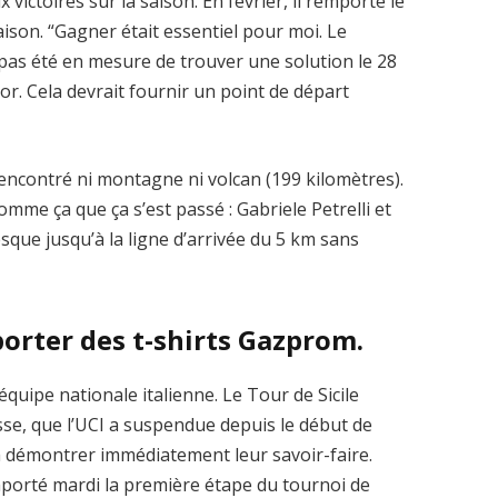
ictoires sur la saison. En février, il remporte le
aison. “Gagner était essentiel pour moi. Le
 pas été en mesure de trouver une solution le 28
r. Cela devrait fournir un point de départ
rencontré ni montagne ni volcan (199 kilomètres).
t comme ça que ça s’est passé : Gabriele Petrelli et
sque jusqu’à la ligne d’arrivée du 5 km sans
porter des t-shirts Gazprom.
l’équipe nationale italienne. Le Tour de Sicile
sse, que l’UCI a suspendue depuis le début de
nu à démontrer immédiatement leur savoir-faire.
porté mardi la première étape du tournoi de