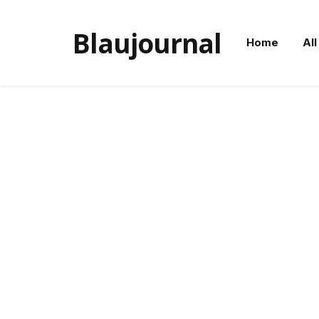
Blaujournal
Home
All